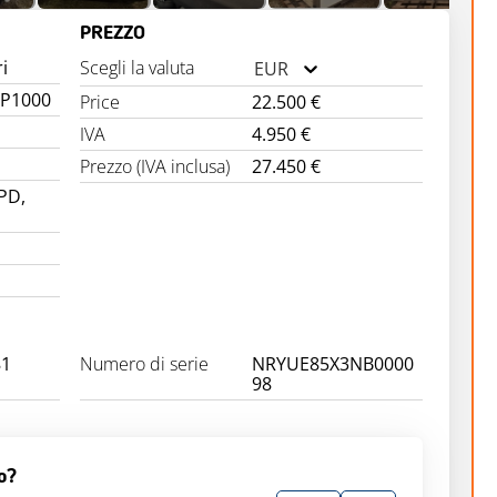
PREZZO
ri
Scegli la valuta
EUR
r P1000
Price
22.500 €
IVA
4.950 €
Prezzo (IVA inclusa)
27.450 €
PD,
81
Numero di serie
NRYUE85X3NB0000
98
o?