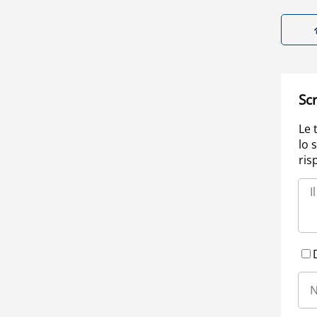
Scr
Le 
lo 
ris