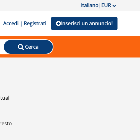
Italiano
|
EUR
Accedi | Registrati
Inserisci un annuncio!
Cerca
tuali
resto.