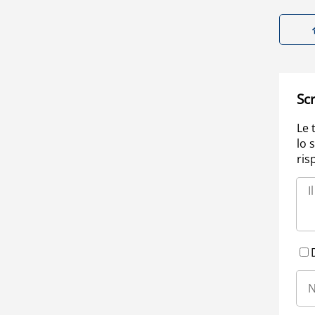
Scr
Le 
lo 
ris