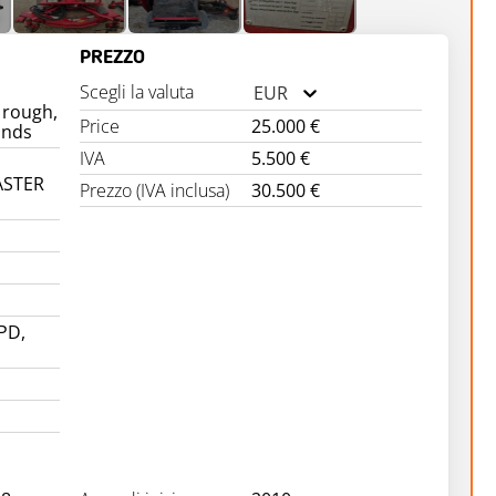
PREZZO
Scegli la valuta
EUR
 rough,
Price
25.000 €
unds
IVA
5.500 €
STER
Prezzo (IVA inclusa)
30.500 €
PD,