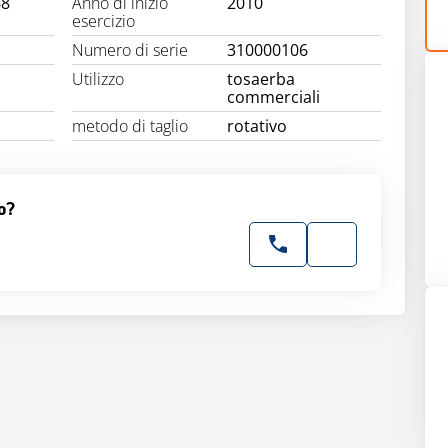
68
Anno di inizio
2010
esercizio
Numero di serie
310000106
Utilizzo
tosaerba
commerciali
metodo di taglio
rotativo
o?