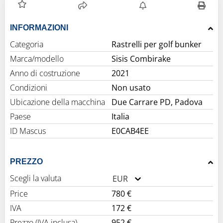
INFORMAZIONI
Categoria
Rastrelli per golf bunker
Marca/modello
Sisis Combirake
Anno di costruzione
2021
Condizioni
Non usato
Ubicazione della macchina
Due Carrare PD, Padova
Paese
Italia
ID Mascus
E0CAB4EE
PREZZO
Scegli la valuta
EUR
Price
780 €
IVA
172 €
Prezzo (IVA inclusa)
952 €