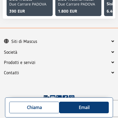
Due Carrare PADOVA
Due Carrare PADOVA
Sisis
390 EUR
1.800 EUR
6.400
Siti di Mascus
Società
Prodotti e servizi
Contatti
©
2026
Mascus
Condizioni generali
Chiama
Email
Trattamento dei dati personali
Mappa del sito