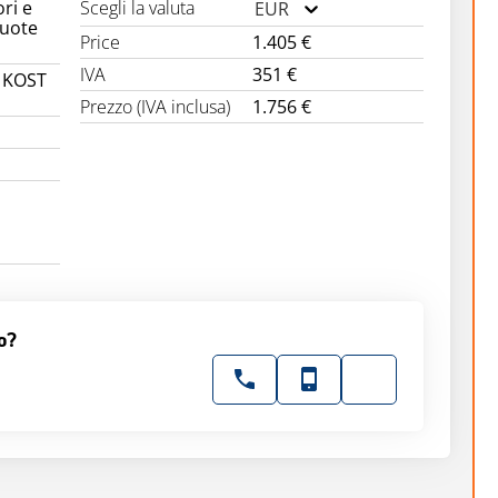
ri e
Scegli la valuta
EUR
ruote
Price
1.405 €
IVA
351 €
 KOST
Prezzo (IVA inclusa)
1.756 €
o?