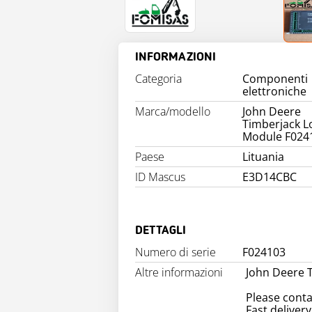
INFORMAZIONI
Categoria
Componenti
elettroniche
Marca/modello
John Deere
Timberjack L
Module F024
Paese
Lituania
ID Mascus
E3D14CBC
DETTAGLI
Numero di serie
F024103
Altre informazioni
John Deere T
Please conta
Fast delivery