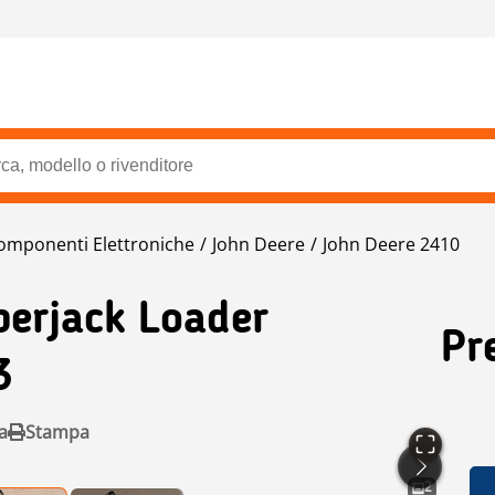
omponenti Elettroniche
John Deere
John Deere 2410
erjack Loader
Pr
3
a
Stampa
2