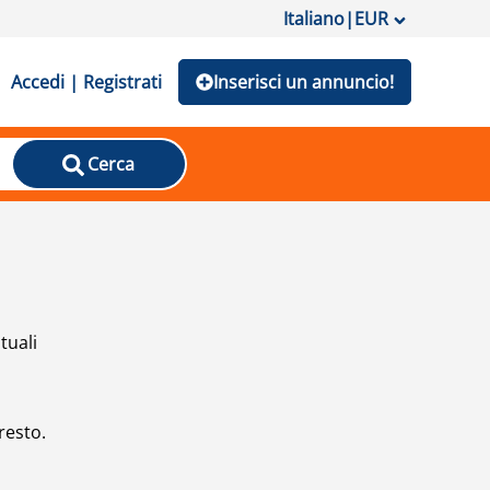
Italiano
|
EUR
Accedi | Registrati
Inserisci un annuncio!
Cerca
tuali
resto.