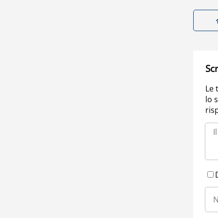
Scr
Le 
lo 
ris