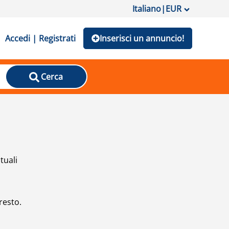
Italiano
|
EUR
Accedi | Registrati
Inserisci un annuncio!
Cerca
tuali
resto.