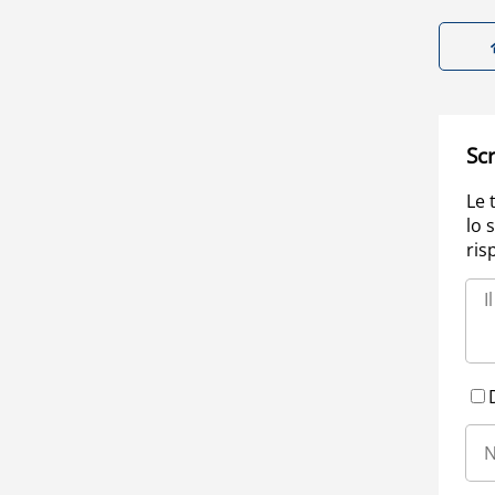
Scr
Le 
lo 
ris