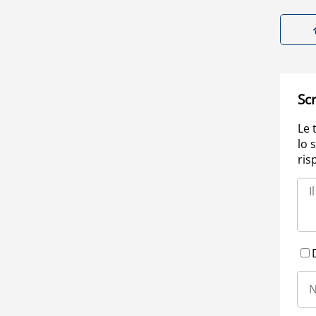
Scr
Le 
lo 
ris