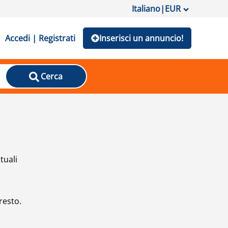
Italiano
|
EUR
Accedi | Registrati
Inserisci un annuncio!
Cerca
tuali
resto.