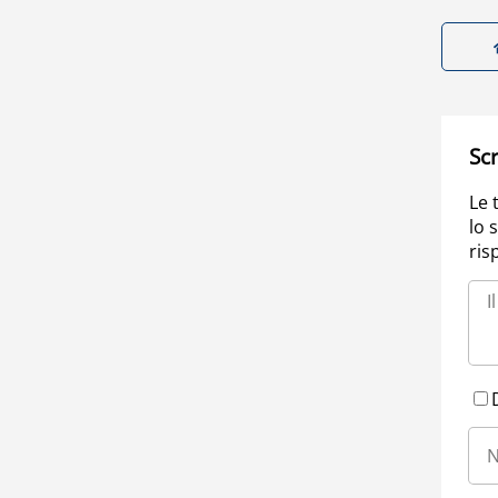
Scr
Le 
lo 
ris