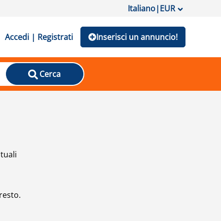
Italiano
|
EUR
Accedi | Registrati
Inserisci un annuncio!
Cerca
tuali
resto.