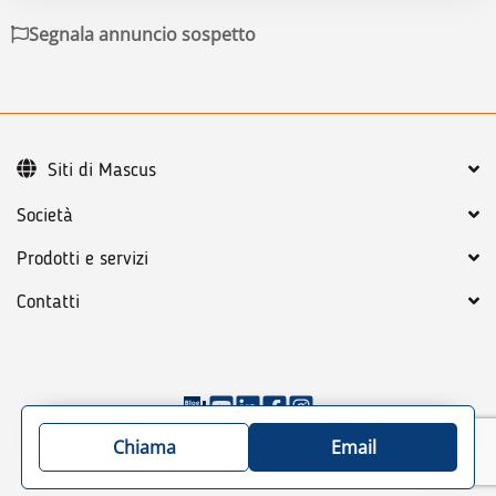
Segnala annuncio sospetto
Siti di Mascus
Società
Prodotti e servizi
Contatti
©
2026
Mascus
Condizioni generali
Chiama
Email
Trattamento dei dati personali
Mappa del sito