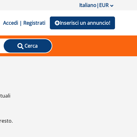
Italiano
|
EUR
Accedi | Registrati
Inserisci un annuncio!
Cerca
tuali
resto.