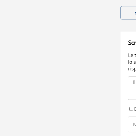
Scr
Le 
lo 
ris