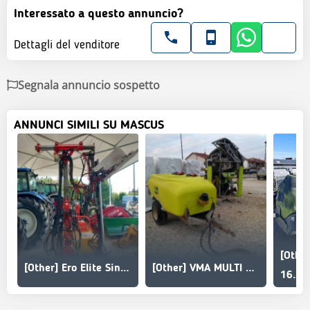
Interessato a questo annuncio?
Dettagli del venditore
Segnala annuncio sospetto
ANNUNCI SIMILI SU MASCUS
[Other] Ero Elite Singola
[Other] VMA MULTI ROW
16.50