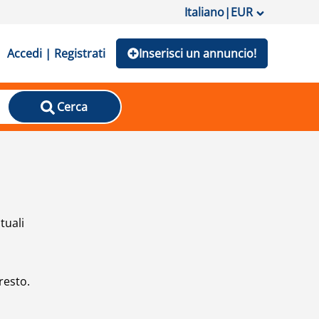
Italiano
|
EUR
Accedi | Registrati
Inserisci un annuncio!
Cerca
tuali
resto.