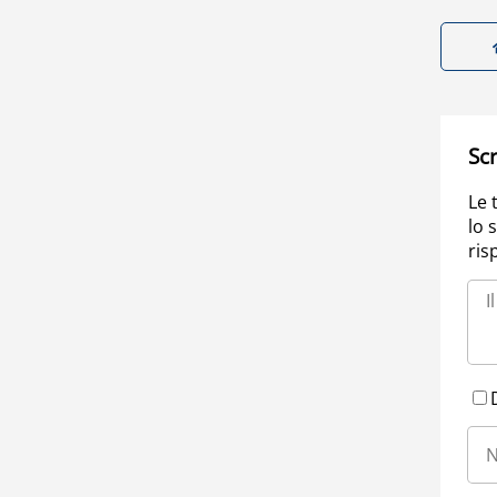
Scr
Le 
lo 
ris