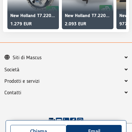
New Holland T7.220 Front Axle Final Drive CNH 47984390
New Holland T7.220 Auto Command 84559343 gearbox clutch basket
1.279 EUR
2.093 EUR
977 E
Siti di Mascus
Società
Prodotti e servizi
Contatti
©
2026
Mascus
Condizioni generali
Chiama
Email