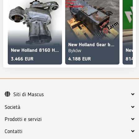
New Holland Gear box transmission 8160
Byków
New Holland 8160 Hydraulic Pump 82007671 CNH 82005017
3.466 EUR
4.188 EUR
814 E
Siti di Mascus
Società
Prodotti e servizi
Contatti