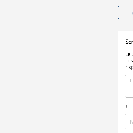
Scr
Le 
lo 
ris