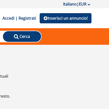
Italiano
|
EUR
Accedi | Registrati
Inserisci un annuncio!
Cerca
tuali
resto.