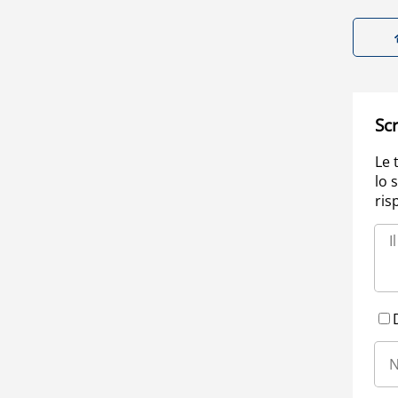
Scr
Le 
lo 
ris