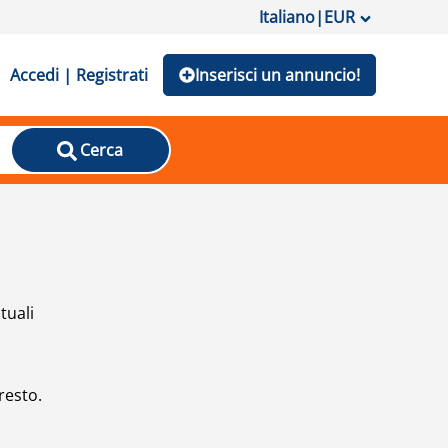
Italiano
|
EUR
Accedi | Registrati
Inserisci un annuncio!
Cerca
tuali
resto.