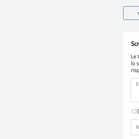
Scr
Le 
lo 
ris