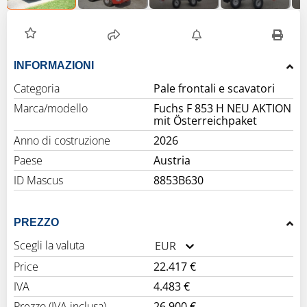
INFORMAZIONI
Categoria
Pale frontali e scavatori
Marca/modello
Fuchs F 853 H NEU AKTION
mit Österreichpaket
Anno di costruzione
2026
Paese
Austria
ID Mascus
8853B630
PREZZO
Scegli la valuta
EUR
Price
22.417 €
IVA
4.483 €
Prezzo (IVA inclusa)
26.900 €