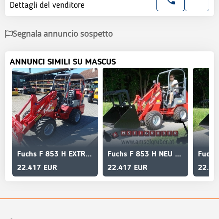
Dettagli del venditore
Segnala annuncio sospetto
ANNUNCI SIMILI SU MASCUS
Fuchs F 853 H EXTRA STRONG
Fuchs F 853 H NEU AKTION Mit Österreichpaket
22.417 EUR
22.417 EUR
22.41