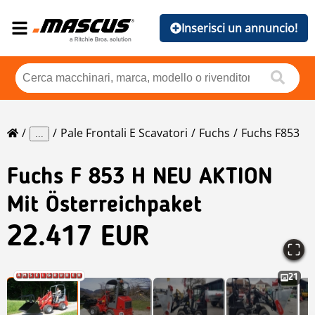
Inserisci un annuncio!
Pale Frontali E Scavatori
Fuchs
Fuchs F853
...
Fuchs
F 853 H NEU AKTION
Mit Österreichpaket
22.417 EUR
21