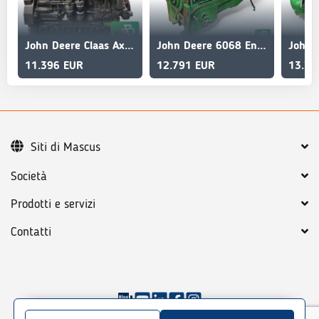
John Deere Claas Axion 820 Engine 6068HRT81
John Deere 6068 Engine
11.396 EUR
12.791 EUR
13.72
Siti di Mascus
Società
Prodotti e servizi
Contatti