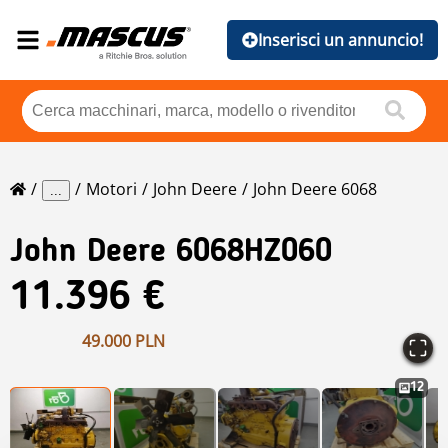
Inserisci un annuncio!
Motori
John Deere
John Deere 6068
...
John Deere
6068HZ060
11.396 €
49.000 PLN
12