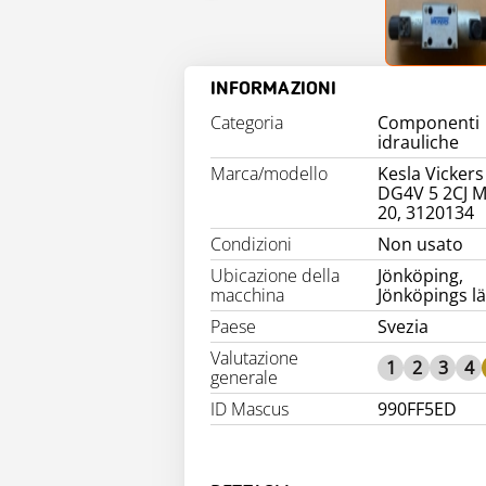
INFORMAZIONI
Categoria
Componenti
idrauliche
Marca/modello
Kesla Vickers
DG4V 5 2CJ M
20, 3120134
Condizioni
Non usato
Ubicazione della
Jönköping,
macchina
Jönköpings l
Paese
Svezia
Valutazione
1
2
3
4
generale
ID Mascus
990FF5ED