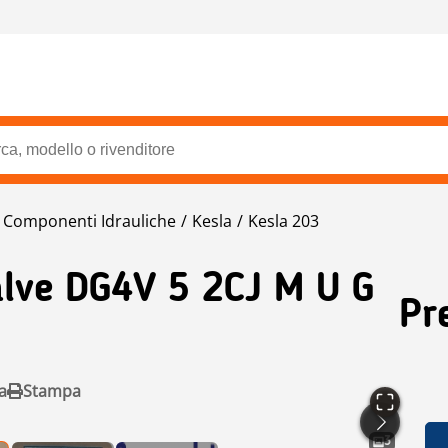
Componenti Idrauliche
Kesla
Kesla 203
alve DG4V 5 2CJ M U G
Pr
a
Stampa
3