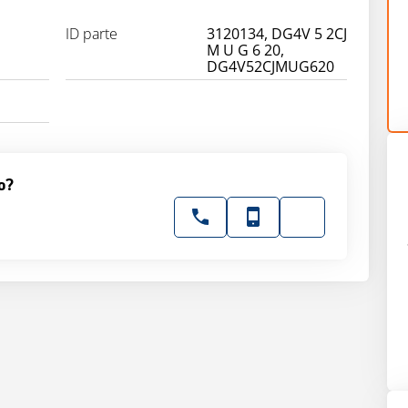
ID parte
3120134, DG4V 5 2CJ
M U G 6 20,
DG4V52CJMUG620
o?