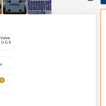
 Valve
 U G 6
än
5